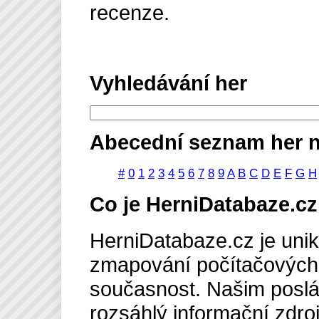
recenze.
Vyhledávání her
Abecední seznam her n
#
0
1
2
3
4
5
6
7
8
9
A
B
C
D
E
F
G
H
Co je HerniDatabaze.cz
HerniDatabaze.cz je unik
zmapování počítačových 
současnost. Našim poslán
rozsáhlý informační zdro