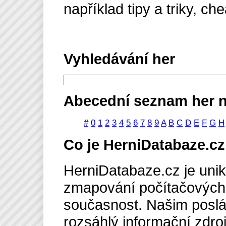
například tipy a triky, ch
Vyhledávání her
Abecední seznam her n
#
0
1
2
3
4
5
6
7
8
9
A
B
C
D
E
F
G
H
Co je HerniDatabaze.cz
HerniDatabaze.cz je unik
zmapování počítačových 
současnost. Našim poslán
rozsáhlý informační zdro