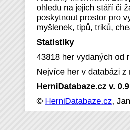
ohledu na jejich stáří č
poskytnout prostor pro vy
myšlenek, tipů, triků, ch
Statistiky
43818 her vydaných od r
Nejvíce her v databázi z
HerniDatabaze.cz v. 0.9
©
HerniDatabaze.cz
, Ja