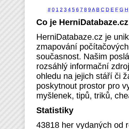
#
0
1
2
3
4
5
6
7
8
9
A
B
C
D
E
F
G
H
Co je HerniDatabaze.cz
HerniDatabaze.cz je unik
zmapování počítačových 
současnost. Našim poslán
rozsáhlý informační zdro
ohledu na jejich stáří č
poskytnout prostor pro vy
myšlenek, tipů, triků, ch
Statistiky
43818 her vydaných od r